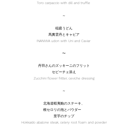
Toro carpaccio with dill and truffle
～
稲庭うどん
馬糞雲丹とキャビア
INANIWA udon with Uni and Caviar
〜
丹羽さんのズッキーニのフリット
セビーチェ添え
Zucchini flower fritter, ceviche dressing
～
北海道蝦夷鮑のステーキ、
根セロリの泡とパウダー
里芋のチップ
Hokkaido abalone steak, celery root foam and powder