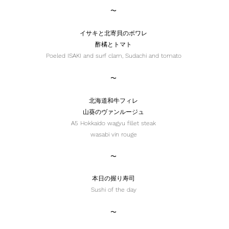
〜
イサキと北寄貝のポワレ
酢橘とトマト
Poeled ISAKI and surf clam, Sudachi and tomato
〜
北海道和牛フィレ
山葵のヴァンルージュ
A5 Hokkaido wagyu fillet steak
wasabi vin rouge
〜
本日の握り寿司
Sushi of the day
〜